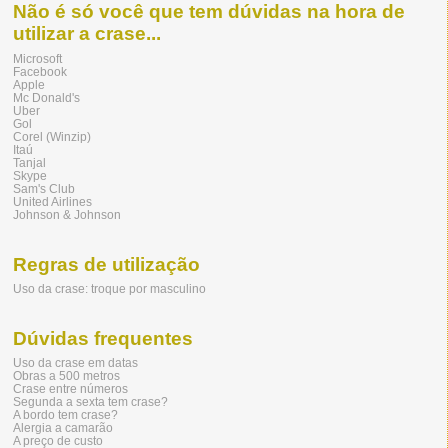
Não é só você que tem dúvidas na hora de
utilizar a crase...
Microsoft
Facebook
Apple
Mc Donald's
Uber
Gol
Corel (Winzip)
Itaú
Tanjal
Skype
Sam's Club
United Airlines
Johnson & Johnson
Regras de utilização
Uso da crase: troque por masculino
Dúvidas frequentes
Uso da crase em datas
Obras a 500 metros
Crase entre números
Segunda a sexta tem crase?
A bordo tem crase?
Alergia a camarão
A preço de custo