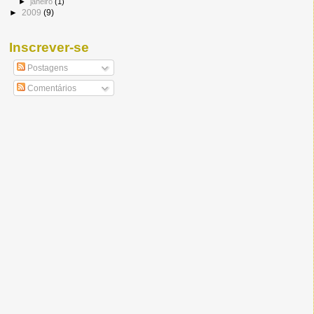
►
janeiro
(1)
►
2009
(9)
Inscrever-se
Postagens
Comentários