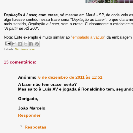
Depilação à Laser, com crase
, só mesmo em Mauá - SP, de onde veio ess
algo fizesse sentido nessa frase seria "
Depilação ao Laser
", o que claram
mais sentido,
Depilação a Laser,
sem a crase. Curiosamente o estabeleci
"
A partir de R$ 200
".
Nota: Este exemplo é muito similar ao "
embalado à vácuo
" da embalagem 
Labels:
Não tem crase
13 comentários:
Anônimo
6 de dezembro de 2011 às 11:51
A laser não tem crase, certo?
Mas salto à Luis XV e jogada á Ronaldinho tem, segun
Obrigado,
João Marcelo.
Responder
Respostas