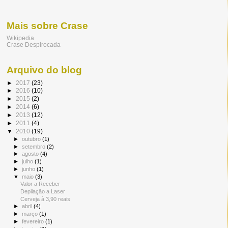
Mais sobre Crase
Wikipedia
Crase Despirocada
Arquivo do blog
►
2017
(23)
►
2016
(10)
►
2015
(2)
►
2014
(6)
►
2013
(12)
►
2011
(4)
▼
2010
(19)
►
outubro
(1)
►
setembro
(2)
►
agosto
(4)
►
julho
(1)
►
junho
(1)
▼
maio
(3)
Valor a Receber
Depilação a Laser
Cerveja à 3,90 reais
►
abril
(4)
►
março
(1)
►
fevereiro
(1)