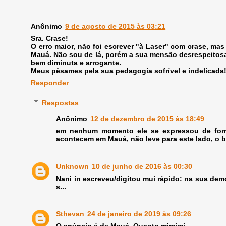
Anônimo
9 de agosto de 2015 às 03:21
Sra. Crase!
O erro maior, não foi escrever "à Laser" com crase, ma
Mauá. Não sou de lá, porém a sua mensão desrespeitosa
bem diminuta e arrogante.
Meus pêsames pela sua pedagogia sofrível e indelicada!
Responder
Respostas
Anônimo
12 de dezembro de 2015 às 18:49
em nenhum momento ele se expressou de forma
acontecem em Mauá, não leve para este lado, o b
Unknown
10 de junho de 2016 às 00:30
Nani in escreveu/digitou mui rápido: na sua demo
s...
Sthevan
24 de janeiro de 2019 às 09:26
O anúncio é de Mauá. Quanto mimimi