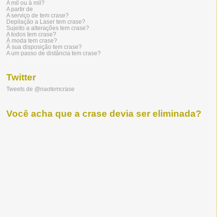
A mil ou à mil?
A partir de
A serviço de tem crase?
Depilação a Laser tem crase?
Sujeito a alterações tem crase?
A todos tem crase?
À moda tem crase?
À sua disposição tem crase?
A um passo de distância tem crase?
Twitter
Tweets de @naotemcrase
Você acha que a crase devia ser eliminada?