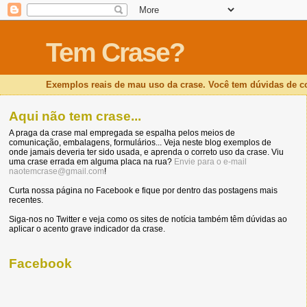
Tem Crase?
Exemplos reais de mau uso da crase. Você tem dúvidas de 
Aqui não tem crase...
A praga da crase mal empregada se espalha pelos meios de
comunicação, embalagens, formulários... Veja neste blog exemplos de
onde jamais deveria ter sido usada, e aprenda o correto uso da crase. Viu
uma crase errada em alguma placa na rua?
Envie para o e-mail
naotemcrase@gmail.com
!
Curta nossa página no Facebook e fique por dentro das postagens mais
recentes.
Siga-nos no Twitter e veja como os sites de notícia também têm dúvidas ao
aplicar o acento grave indicador da crase.
Facebook