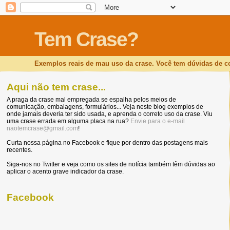
Tem Crase?
Exemplos reais de mau uso da crase. Você tem dúvidas de 
Aqui não tem crase...
A praga da crase mal empregada se espalha pelos meios de
comunicação, embalagens, formulários... Veja neste blog exemplos de
onde jamais deveria ter sido usada, e aprenda o correto uso da crase. Viu
uma crase errada em alguma placa na rua?
Envie para o e-mail
naotemcrase@gmail.com
!
Curta nossa página no Facebook e fique por dentro das postagens mais
recentes.
Siga-nos no Twitter e veja como os sites de notícia também têm dúvidas ao
aplicar o acento grave indicador da crase.
Facebook