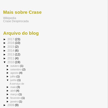
Mais sobre Crase
Wikipedia
Crase Despirocada
Arquivo do blog
►
2017
(23)
►
2016
(10)
►
2015
(2)
►
2014
(6)
►
2013
(12)
►
2011
(4)
▼
2010
(19)
►
outubro
(1)
►
setembro
(2)
►
agosto
(4)
►
julho
(1)
▼
junho
(1)
A serviço de
►
maio
(3)
►
abril
(4)
►
março
(1)
►
fevereiro
(1)
►
janeiro
(1)
►
2009
(9)