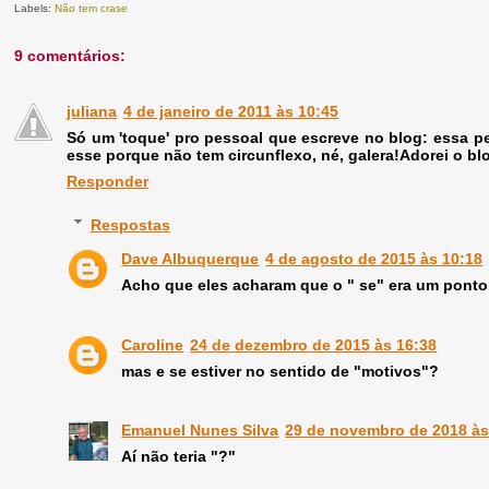
Labels:
Não tem crase
9 comentários:
juliana
4 de janeiro de 2011 às 10:45
Só um 'toque' pro pessoal que escreve no blog: essa per
esse porque não tem circunflexo, né, galera!Adorei o bl
Responder
Respostas
Dave Albuquerque
4 de agosto de 2015 às 10:18
Acho que eles acharam que o " se" era um ponto
Caroline
24 de dezembro de 2015 às 16:38
mas e se estiver no sentido de "motivos"?
Emanuel Nunes Silva
29 de novembro de 2018 às
Aí não teria "?"