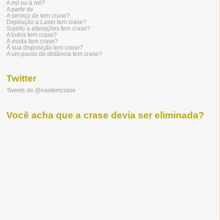
A mil ou à mil?
A partir de
A serviço de tem crase?
Depilação a Laser tem crase?
Sujeito a alterações tem crase?
A todos tem crase?
À moda tem crase?
À sua disposição tem crase?
A um passo de distância tem crase?
Twitter
Tweets de @naotemcrase
Você acha que a crase devia ser eliminada?