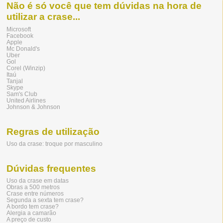
Não é só você que tem dúvidas na hora de
utilizar a crase...
Microsoft
Facebook
Apple
Mc Donald's
Uber
Gol
Corel (Winzip)
Itaú
Tanjal
Skype
Sam's Club
United Airlines
Johnson & Johnson
Regras de utilização
Uso da crase: troque por masculino
Dúvidas frequentes
Uso da crase em datas
Obras a 500 metros
Crase entre números
Segunda a sexta tem crase?
A bordo tem crase?
Alergia a camarão
A preço de custo