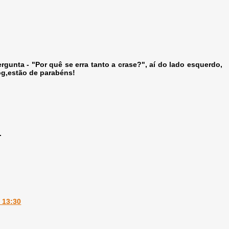
gunta - "Por quê se erra tanto a crase?", aí do lado esquerdo,
og,estão de parabéns!
.
 13:30