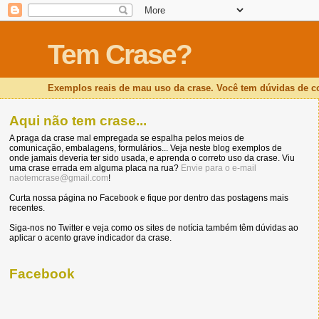
Tem Crase?
Exemplos reais de mau uso da crase. Você tem dúvidas de 
Aqui não tem crase...
A praga da crase mal empregada se espalha pelos meios de
comunicação, embalagens, formulários... Veja neste blog exemplos de
onde jamais deveria ter sido usada, e aprenda o correto uso da crase. Viu
uma crase errada em alguma placa na rua?
Envie para o e-mail
naotemcrase@gmail.com
!
Curta nossa página no Facebook e fique por dentro das postagens mais
recentes.
Siga-nos no Twitter e veja como os sites de notícia também têm dúvidas ao
aplicar o acento grave indicador da crase.
Facebook