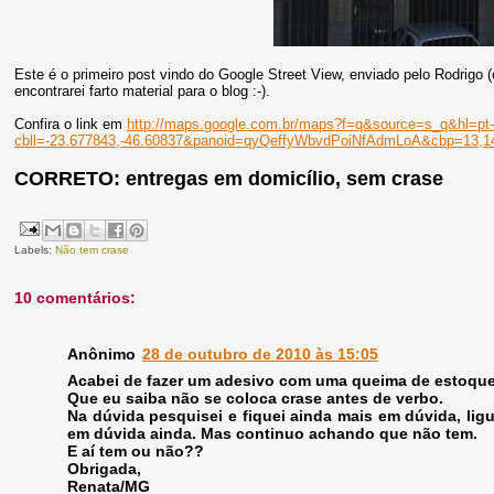
Este é o primeiro post vindo do Google Street View, enviado pelo Rodrigo 
encontrarei farto material para o blog :-).
Confira o link em
http://maps.google.com.br/
maps?f=q&source=s_q&hl=pt
cbll=-23.677843,-46.60837&
panoid=qyQeffyWbvdPoiNfAdmLoA&
cbp=13,14
CORRETO: entregas em domicílio, sem crase
Labels:
Não tem crase
10 comentários:
Anônimo
28 de outubro de 2010 às 15:05
Acabei de fazer um adesivo com uma queima de estoque p
Que eu saiba não se coloca crase antes de verbo.
Na dúvida pesquisei e fiquei ainda mais em dúvida, ligu
em dúvida ainda. Mas continuo achando que não tem.
E aí tem ou não??
Obrigada,
Renata/MG