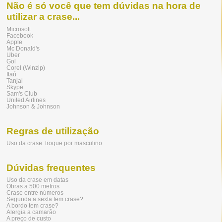
Não é só você que tem dúvidas na hora de
utilizar a crase...
Microsoft
Facebook
Apple
Mc Donald's
Uber
Gol
Corel (Winzip)
Itaú
Tanjal
Skype
Sam's Club
United Airlines
Johnson & Johnson
Regras de utilização
Uso da crase: troque por masculino
Dúvidas frequentes
Uso da crase em datas
Obras a 500 metros
Crase entre números
Segunda a sexta tem crase?
A bordo tem crase?
Alergia a camarão
A preço de custo