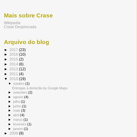
Mais sobre Crase
Wikipedia
Crase Despirocada
Arquivo do blog
►
2017
(23)
►
2016
(10)
►
2015
(2)
►
2014
(6)
►
2013
(12)
►
2011
(4)
▼
2010
(19)
▼
outubro
(1)
Entregas à domicílio by Google Maps
►
setembro
(2)
►
agosto
(4)
►
julho
(1)
►
junho
(1)
►
maio
(3)
►
abril
(4)
►
março
(1)
►
fevereiro
(1)
►
janeiro
(1)
►
2009
(9)