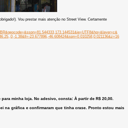
(obrigado!). Vou prestar mais atenção no Street View. Certamente
-BR&
geocode=&sspn=81.544333,173.
144531&ie=UTF8&hq=&layer=c&
6.25,,0,-1.38&ll=-23.
677896,-46.608424&spn=0.
010258,0.021136&z=16
ara minha loja. No adesivo, consta: À partir de R$ 20,00.
ei na gráfica e confirmaram que tinha crase. Pronto estou mais