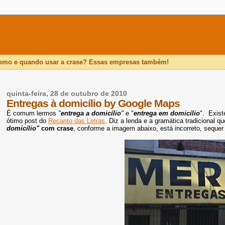
como e quando usar a crase? Essas empresas também!
quinta-feira, 28 de outubro de 2010
Entregas à domicílio by Google Maps
É comum lermos
"
entrega a domicílio
"
e "
entrega em domicílio
". Exist
ótimo post do
Recanto das Letras
. Diz a lenda e a gramática tradicional q
domicílio"
com crase
, conforme a imagem abaixo, está incorreto, seque