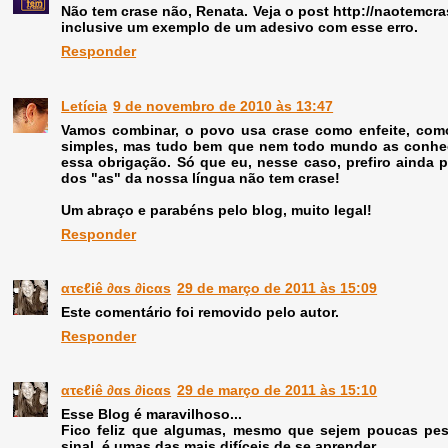
Não tem crase não, Renata. Veja o post http://naotemcra
inclusive um exemplo de um adesivo com esse erro.
Responder
Letícia
9 de novembro de 2010 às 13:47
Vamos combinar, o povo usa crase como enfeite, como 
simples, mas tudo bem que nem todo mundo as conheça
essa obrigação. Só que eu, nesse caso, prefiro ainda p
dos "as" da nossa língua não tem crase!
Um abraço e parabéns pelo blog, muito legal!
Responder
ατєℓiê ∂αs ∂icαs
29 de março de 2011 às 15:09
Este comentário foi removido pelo autor.
Responder
ατєℓiê ∂αs ∂icαs
29 de março de 2011 às 15:10
Esse Blog é maravilhoso...
Fico feliz que algumas, mesmo que sejem poucas pes
sinal, é umas das mais difíceis de se aprender...