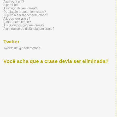
A mil ou à mil?
A partir de
A serviço de tem crase?
Depilação a Laser tem crase?
Sujeito a alterações tem crase?
A todos tem crase?
À moda tem crase?
À sua disposição tem crase?
A um passo de distância tem crase?
Twitter
Tweets de @naotemcrase
Você acha que a crase devia ser eliminada?