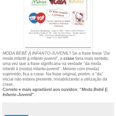
MODA BEBÊ
À
INFANTO-JUVENIL
? Se a frase fosse "
Da
moda infantil
à
infanto-juvenil
", a
crase
faria mais sentido,
uma vez que a frase significaria na verdade "da moda
infantil à (moda) infanto-juvenil". Mesmo com (moda)
suprimido, fica a crase. Na frase original, porém, o "da"
inicial não estava presente, inviabilizando a utilização da
crase.
Correto e mais agradável aos ouvidos: "
Moda Bebê
E
Infanto-Juvenil
".