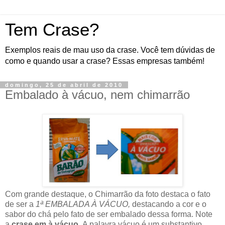
Tem Crase?
Exemplos reais de mau uso da crase. Você tem dúvidas de
como e quando usar a crase? Essas empresas também!
domingo, 25 de abril de 2010
Embalado à vácuo, nem chimarrão
Com grande destaque, o Chimarrão da foto destaca o fato
de ser a
1ª EMBALADA À VÁCUO,
destacando a cor e o
sabor do chá pelo fato de ser embalado dessa forma. Note
a
crase em à vácuo
. A palavra vácuo é um substantivo