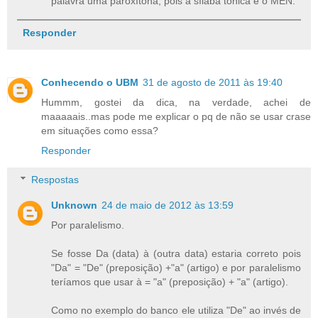
palavra uma paroxítona, pois a sílaba tônica é o MEN.
Responder
Conhecendo o UBM
31 de agosto de 2011 às 19:40
Hummm, gostei da dica, na verdade, achei de
maaaaais..mas pode me explicar o pq de não se usar crase
em situações como essa?
Responder
Respostas
Unknown
24 de maio de 2012 às 13:59
Por paralelismo.
Se fosse Da (data) à (outra data) estaria correto pois
"Da" = "De" (preposição) +"a" (artigo) e por paralelismo
teríamos que usar à = "a" (preposição) + "a" (artigo).
Como no exemplo do banco ele utiliza "De" ao invés de