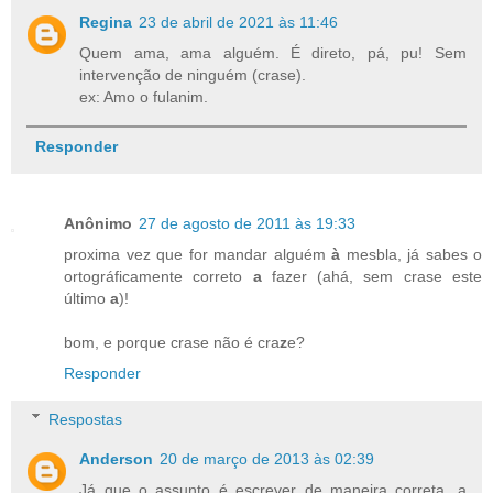
Regina
23 de abril de 2021 às 11:46
Quem ama, ama alguém. É direto, pá, pu! Sem
intervenção de ninguém (crase).
ex: Amo o fulanim.
Responder
Anônimo
27 de agosto de 2011 às 19:33
proxima vez que for mandar alguém
à
mesbla, já sabes o
ortográficamente correto
a
fazer (ahá, sem crase este
último
a
)!
bom, e porque crase não é cra
z
e?
Responder
Respostas
Anderson
20 de março de 2013 às 02:39
Já que o assunto é escrever de maneira correta, a