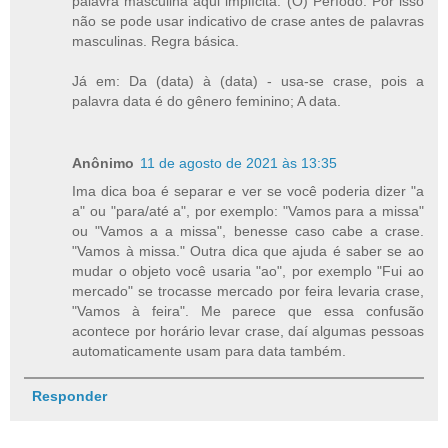
palavra masculina aqui implícita: (O) Período. Por isso
não se pode usar indicativo de crase antes de palavras
masculinas. Regra básica.
Já em: Da (data) à (data) - usa-se crase, pois a
palavra data é do gênero feminino; A data.
Anônimo
11 de agosto de 2021 às 13:35
Ima dica boa é separar e ver se você poderia dizer "a
a" ou "para/até a", por exemplo: "Vamos para a missa"
ou "Vamos a a missa", benesse caso cabe a crase.
"Vamos à missa." Outra dica que ajuda é saber se ao
mudar o objeto você usaria "ao", por exemplo "Fui ao
mercado" se trocasse mercado por feira levaria crase,
"Vamos à feira". Me parece que essa confusão
acontece por horário levar crase, daí algumas pessoas
automaticamente usam para data também.
Responder