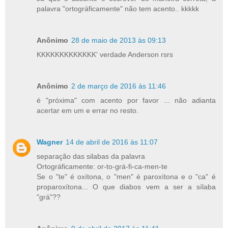
palavra "ortográficamente" não tem acento.. kkkkk
Anônimo
28 de maio de 2013 às 09:13
KKKKKKKKKKKKK' verdade Anderson rsrs
Anônimo
2 de março de 2016 às 11:46
é "próxima" com acento por favor ... não adianta
acertar em um e errar no resto.
Wagner
14 de abril de 2016 às 11:07
separação das silabas da palavra
Ortográficamente: or-to-grá-fi-ca-men-te
Se o "te" é oxítona, o "men" é paroxítona e o "ca" é
proparoxítona... O que diabos vem a ser a sílaba
"grá"??